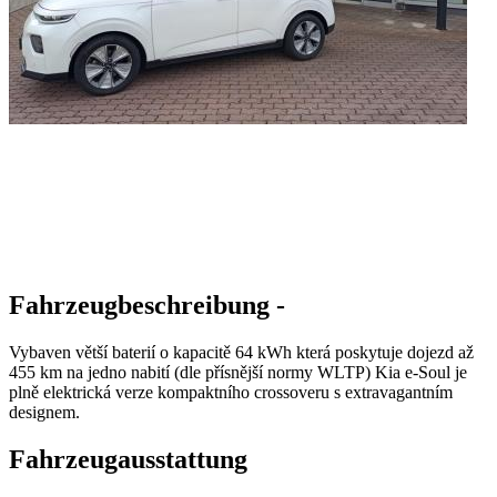
Fahrzeugbeschreibung -
Vybaven větší baterií o kapacitě 64 kWh která poskytuje dojezd až
455 km na jedno nabití (dle přísnější normy WLTP) Kia e-Soul je
plně elektrická verze kompaktního crossoveru s extravagantním
designem.
Fahrzeugausstattung