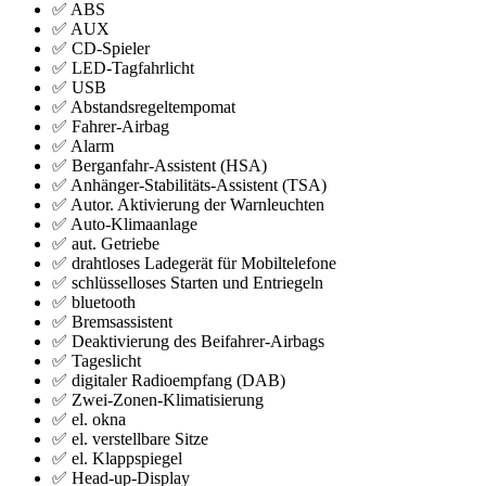
✅ ABS
✅ AUX
✅ CD-Spieler
✅ LED-Tagfahrlicht
✅ USB
✅ Abstandsregeltempomat
✅ Fahrer-Airbag
✅ Alarm
✅ Berganfahr-Assistent (HSA)
✅ Anhänger-Stabilitäts-Assistent (TSA)
✅ Autor. Aktivierung der Warnleuchten
✅ Auto-Klimaanlage
✅ aut. Getriebe
✅ drahtloses Ladegerät für Mobiltelefone
✅ schlüsselloses Starten und Entriegeln
✅ bluetooth
✅ Bremsassistent
✅ Deaktivierung des Beifahrer-Airbags
✅ Tageslicht
✅ digitaler Radioempfang (DAB)
✅ Zwei-Zonen-Klimatisierung
✅ el. okna
✅ el. verstellbare Sitze
✅ el. Klappspiegel
✅ Head-up-Display